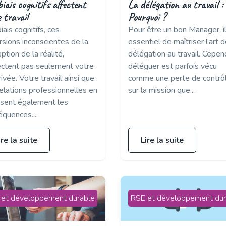
iais cognitifs affectent
La délégation au travail :
 travail
Pourquoi ?
iais cognitifs, ces
Pour être un bon Manager, i
rsions inconscientes de la
essentiel de maîtriser l’art d
ption de la réalité,
délégation au travail. Cepen
fectent pas seulement votre
déléguer est parfois vécu
rivée. Votre travail ainsi que
comme une perte de contrô
elations professionnelles en
sur la mission que...
ssent également les
quences....
ire la suite
Lire la suite
 et développement durable
RSE et développement dur