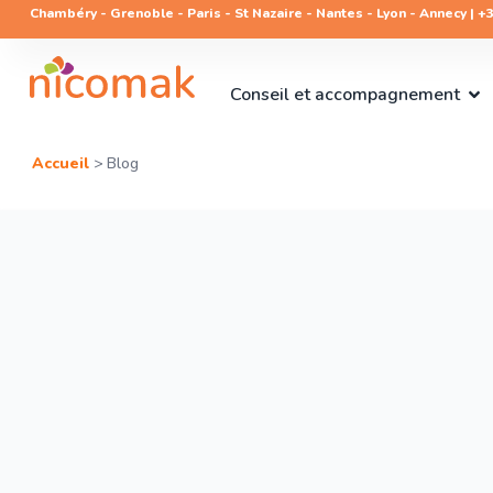
Chambéry - Grenoble - Paris - St Nazaire - Nantes - Lyon - Annecy | +33
Conseil et accompagnement
Accueil
>
Blog