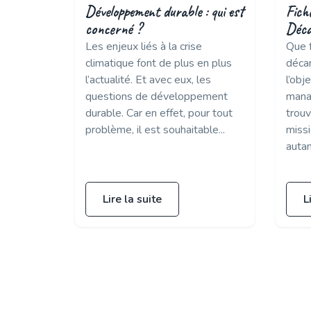
Développement durable : qui est
Fich
concerné ?
Déca
Les enjeux liés à la crise
Que 
climatique font de plus en plus
déca
l’actualité. Et avec eux, les
l’obj
questions de développement
mana
durable. Car en effet, pour tout
trouv
problème, il est souhaitable...
missi
autan
Lire la suite
L