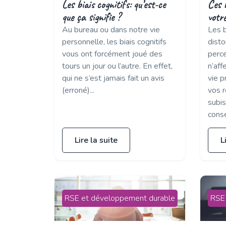
Les biais cognitifs: qu’est-ce
Ces b
que ça signifie ?
votre
Au bureau ou dans notre vie
Les b
personnelle, les biais cognitifs
disto
vous ont forcément joué des
perce
tours un jour ou l’autre. En effet,
n’af
qui ne s’est jamais fait un avis
vie p
(erroné)...
vos r
subi
consé
Lire la suite
L
RSE et développement durable
RSE