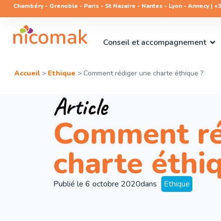
Chambéry - Grenoble - Paris - St Nazaire - Nantes - Lyon - Annecy | +33
Conseil et accompagnement
Accueil
>
Ethique
>
Comment rédiger une charte éthique ?
Article
Comment ré
charte éthi
Publié le
6 octobre 2020
dans
Ethique