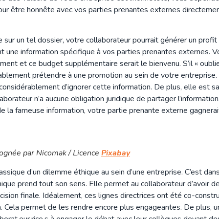
pour être honnête avec vos parties prenantes externes directement
sur un tel dossier, votre collaborateur pourrait générer un profit
nt une information spécifique à vos parties prenantes externes. V
oment et ce budget supplémentaire serait le bienvenu. S’il « oubl
obablement prétendre à une promotion au sein de votre entreprise.
considérablement d’ignorer cette information. De plus, elle est sati
aborateur n’a aucune obligation juridique de partager l’information.
t de la fameuse information, votre partie prenante externe gagnera
ognée par Nicomak / Licence
Pixabay
classique d’un dilemme éthique au sein d’une entreprise. C’est dan
hique prend tout son sens. Elle permet au collaborateur d’avoir d
cision finale. Idéalement, ces lignes directrices ont été co-constr
. Cela permet de les rendre encore plus engageantes. De plus, u
orat.eur.rice.s à engager le débat avec leur collègues devant des 