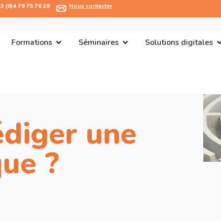
 (0)4 79 75 76 29​
Nous contacter
Formations
Séminaires
Solutions digitales
diger une
que ?