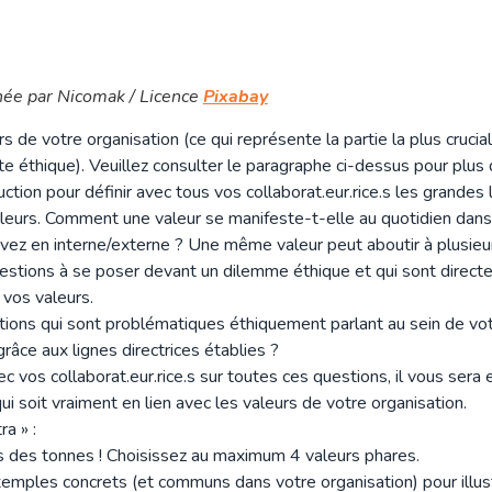
ée par Nicomak / Licence
Pixabay
rs de votre organisation (ce qui représente la partie la plus cruci
te éthique). Veuillez consulter le paragraphe ci-dessus pour plus d
ction pour définir avec tous vos collaborat.eur.rice.s les grandes l
leurs. Comment une valeur se manifeste-t-elle au quotidien dans v
vez en interne/externe ? Une même valeur peut aboutir à plusieurs
estions à se poser devant un dilemme éthique et qui sont direct
 vos valeurs.
uations qui sont problématiques éthiquement parlant au sein de vo
grâce aux lignes directrices établies ?
vec vos collaborat.eur.rice.s sur toutes ces questions, il vous sera
ui soit vraiment en lien avec les valeurs de votre organisation.
ra » :
s des tonnes ! Choisissez au maximum 4 valeurs phares.
emples concrets (et communs dans votre organisation) pour illus