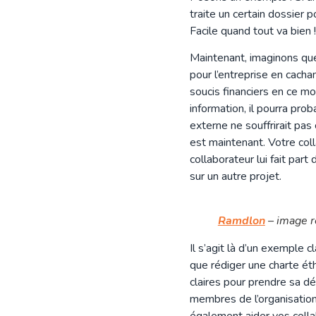
traite un certain dossier 
Facile quand tout va bien !
Maintenant, imaginons que 
pour l’entreprise en cacha
soucis financiers en ce m
information, il pourra pr
externe ne souffrirait pas 
est maintenant. Votre coll
collaborateur lui fait par
sur un autre projet.
Ramdlon
– image r
Il s’agit là d’un exemple 
que rédiger une charte ét
claires pour prendre sa dé
membres de l’organisation
également aider vos collab