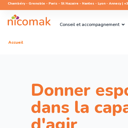
Chambéry - Grenoble - Paris - St Nazaire - Nantes - Lyon - Annecy | +33
Conseil et accompagnement
Accueil
Donner espo
dans la cap
d'agir