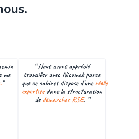
nous.
chemin
“ Nous avons apprécié
e me
travailler avec Nicomak parce
.
”
que ce cabinet dispose d’une
réelle
expertise
dans la structuration
de
démarches RSE
. ”