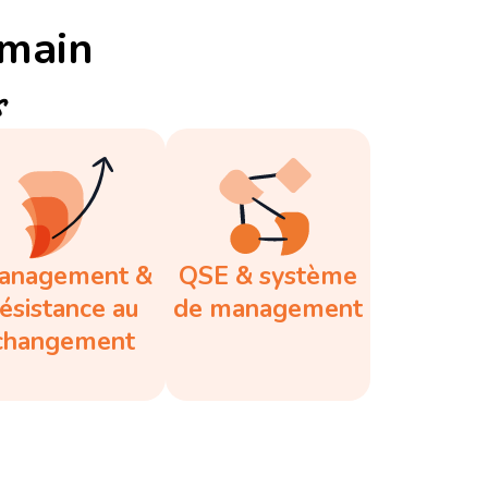
 main
s
anagement &
QSE & système
résistance au
de management
changement