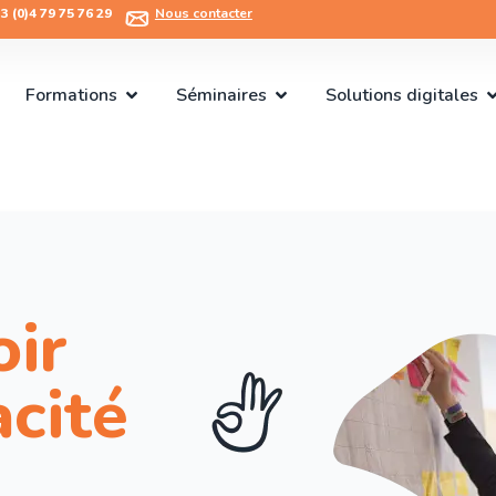
 (0)4 79 75 76 29​
Nous contacter
Formations
Séminaires
Solutions digitales
ir
acité