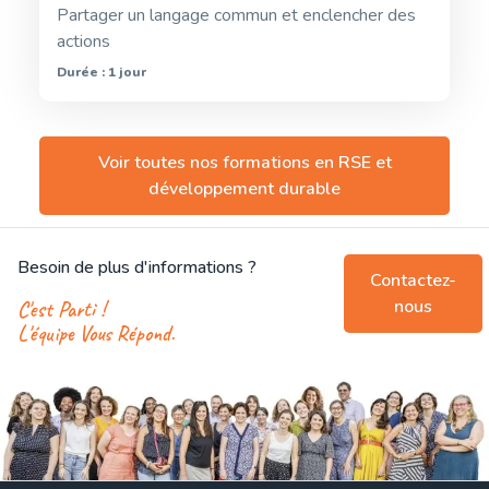
Partager un langage commun et enclencher des
actions
Durée : 1 jour
Voir toutes nos formations en
RSE et
développement durable
Besoin de plus d'informations ?
Contactez-
nous
C'est Parti !
L'équipe Vous Répond.