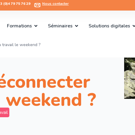
 (0)4 79 75 76 29​
Nous contacter
Formations
Séminaires
Solutions digitales
travail le weekend ?
connecter
le weekend ?
vail