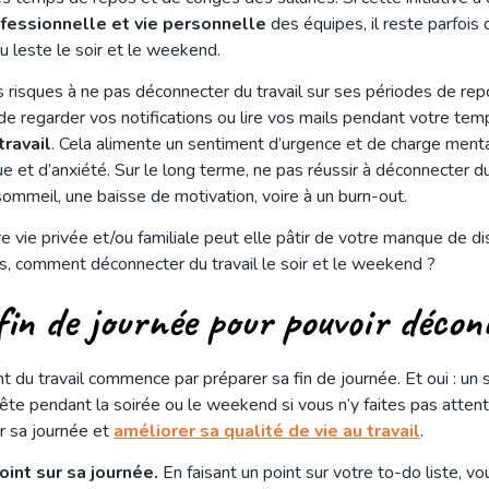
rofessionnelle et vie personnelle
des équipes, il reste parfois d
u leste le soir et le weekend.
ls risques à ne pas déconnecter du travail sur ses périodes de re
 de regarder vos notifications ou lire vos mails pendant votre tem
ravail
. Cela alimente un sentiment d’urgence et de charge ment
ue et d’anxiété. Sur le long terme, ne pas réussir à déconnecter 
ommeil, une baisse de motivation, voire à un burn-out.
re vie privée et/ou familiale peut elle pâtir de votre manque de dis
s, comment déconnecter du travail le soir et le weekend ?
fin de journée pour pouvoir déco
du travail commence par préparer sa fin de journée. Et oui : un s
ête pendant la soirée ou le weekend si vous n’y faites pas attent
r sa journée et
améliorer sa qualité de vie au travail
.
oint sur sa journée.
En faisant un point sur votre to-do liste, v