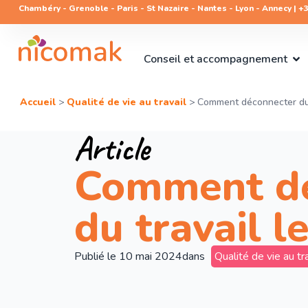
Chambéry - Grenoble - Paris - St Nazaire - Nantes - Lyon - Annecy | +33
Conseil et accompagnement
Accueil
>
Qualité de vie au travail
>
Comment déconnecter du 
Article
Comment dé
du travail 
Publié le
10 mai 2024
dans
Qualité de vie au tra