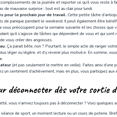
ccomplissements de la journée et reporter ce qu’il vous reste à fai
pas de mauvaise surprise : tout est au clair pour lundi.
és pour le prochain jour de travail.
Cette petite tâche d’antici
s de panique pendant le weekend. Il peut également être bénéfi
ui vous préoccupent pour la semaine suivante et les choses que vo
ant qu’il s’agisse de tâches qui dépendent de vous et qui sont r
de vous créer des angoisses.
au.
Ça parait bête, non ? Pourtant, le simple acte de ranger vot
l plus léger ou légère, et d’y revenir plus motivé.e. En somme, vo
e.
nateur
(et pas seulement le mettre en veille). Faites ainsi d’une p
z un sentiment d’achèvement, mais en plus, vous participez aux 
ur déconnecter dès votre sortie 
quitté, vous n’arrivez toujours pas à déconnecter ? Voici quelques 
éance de sport, un moment lecture ou un cours de poterie. Bref, 