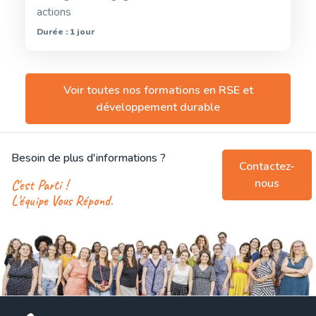
actions
Durée : 1 jour
Voir toutes nos formations en
RSE et
développement durable
Besoin de plus d'informations ?
Contactez-
nous
C'est Parti !
L'équipe Vous Répond.