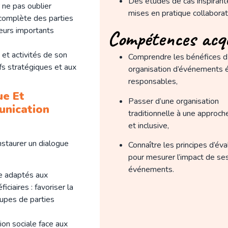
Des études de cas inspirant
 ne pas oublier
mises en pratique collaborat
e complète des parties
teurs importants
Compétences acq
 et activités de son
Comprendre les bénéfices d
ifs stratégiques et aux
organisation d’événements 
responsables,
ue Et
Passer d’une organisation
unication
traditionnelle à une approch
et inclusive,
nstaurer un dialogue
Connaître les principes d’éva
pour mesurer l’impact de se
événements.
ge adaptés aux
ciaires : favoriser la
upes de parties
ion sociale face aux