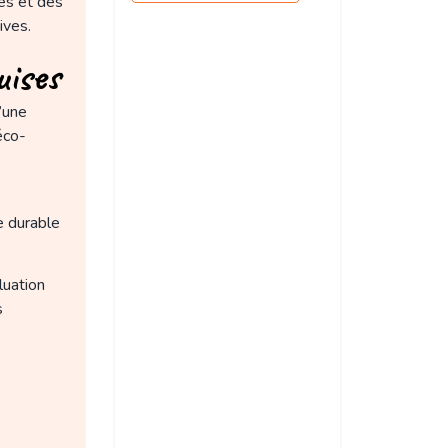
es et des
ives.
uises
’une
éco-
e durable
luation
s