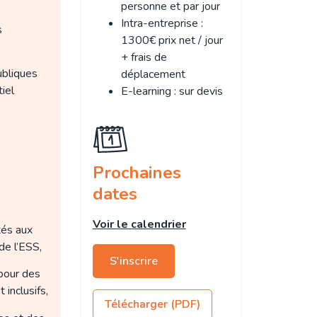
personne et par jour
Intra-entreprise :
s
1300€ prix net / jour
+ frais de
ubliques
déplacement
iel
E-learning : sur devis
Prochaines
dates
Voir le calendrier
tés aux
de l’ESS,
S'inscrire
pour des
inclusifs,
Télécharger (PDF)