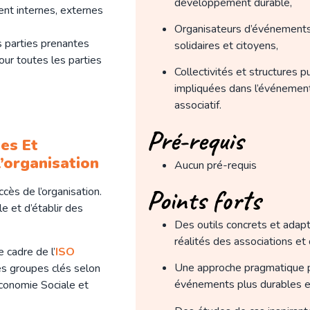
développement durable,
ent internes, externes
Organisateurs d’événement
s parties prenantes
solidaires et citoyens,
our toutes les parties
Collectivités et structures p
impliquées dans l’événement
associatif.
Pré-requis
tes Et
’organisation
Aucun pré-requis
Points forts
cès de l’organisation.
 et d’établir des
Des outils concrets et adap
réalités des associations et 
 cadre de l’
ISO
Une approche pragmatique 
les groupes clés selon
événements plus durables et 
conomie Sociale et