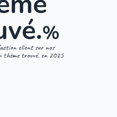
hème
uvé.
%
action client sur nos
n thème trouvé. en 2025