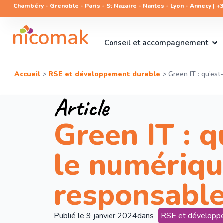
Chambéry - Grenoble - Paris - St Nazaire - Nantes - Lyon - Annecy | +33
Conseil et accompagnement
Accueil
>
RSE et développement durable
>
Green IT : qu’es
Article
Green IT : q
le numériq
responsabl
Publié le
9 janvier 2024
dans
RSE et développ