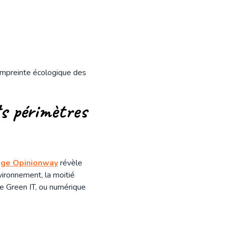
’empreinte écologique des
ts périmètres
ge Opinionway
révèle
vironnement, la moitié
 Le Green IT, ou numérique