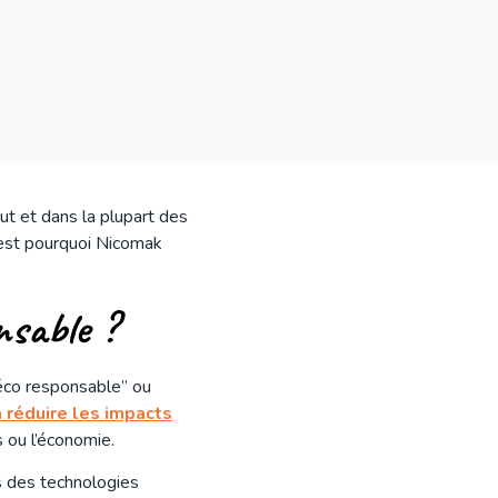
out et dans la plupart des
C’est pourquoi Nicomak
.
nsable ?
 éco responsable” ou
 réduire les impacts
s ou l’économie.
s des technologies