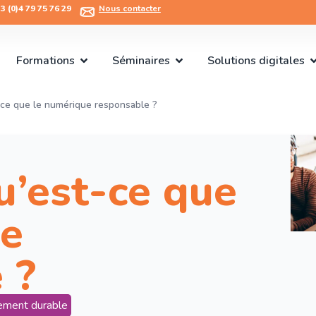
 (0)4 79 75 76 29​
Nous contacter
Formations
Séminaires
Solutions digitales
t-ce que le numérique responsable ?
u’est-ce que
ue
e ?
ement durable