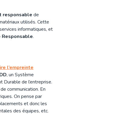
t responsable
de
atériaux utilisés. Cette
services informatiques, et
e Responsable
.
ire l’empreinte
IDD
, un Système
Durable de l’entreprise.
s
de communication. En
riques. On pense par
lacements et donc les
ntales des équipes, etc.