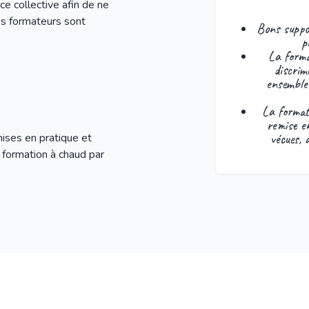
ce collective afin de ne
s formateurs sont
Bons suppor
p
La forma
discrim
ensemble 
La formati
remise en
vécues, 
mises en pratique et
 formation à chaud par