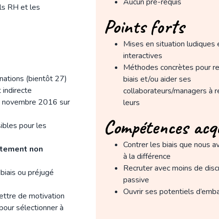
Aucun pré-requis
ls RH et les
Points forts
Mises en situation ludiques 
interactives
Méthodes concrètes pour re
nations (bientôt 27)
biais et/ou aider ses
t indirecte
collaborateurs/managers à r
18 novembre 2016 sur
leurs
Compétences acq
ibles pour les
Contrer les biais que nous a
utement non
à la différence
Recruter avec moins de disc
 biais ou préjugé
passive
Ouvrir ses potentiels d’emb
ettre de motivation
pour sélectionner à