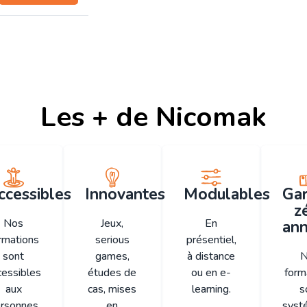
Les + de Nicomak
ccessibles
Innovantes
Modulables
Gar
z
Nos
Jeux,
En
ann
rmations
serious
présentiel,
sont
games,
à distance
N
cessibles
études de
ou en e-
form
aux
cas, mises
learning.
s
rsonnes
en
syst