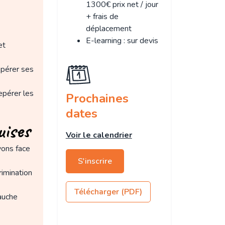
1300€ prix net / jour
+ frais de
déplacement
E-learning : sur devis
et
pérer ses
epérer les
Prochaines
dates
uises
Voir le calendrier
vons face
S'inscrire
rimination
Télécharger (PDF)
auche