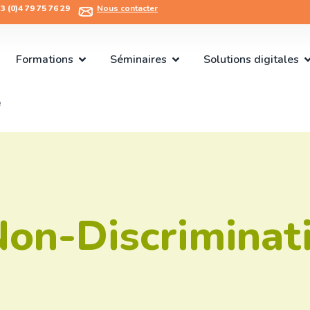
 (0)4 79 75 76 29​
Nous contacter
Formations
Séminaires
Solutions digitales
e
on-Discriminat