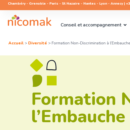
Chambéry - Grenoble - Paris - St Nazaire - Nantes - Lyon - Annecy | +33
Conseil et accompagnement
Accueil
>
Diversité
>
Formation Non-Discrimination à l’Embauch
Formation N
l’Embauche