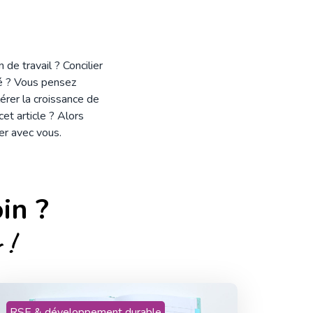
de travail ? Concilier
é ? Vous pensez
érer la croissance de
et article ? Alors
ger avec vous.
in ?
 !
RSE & développement durable