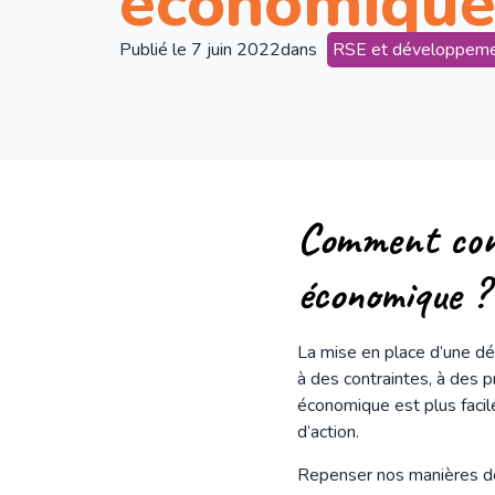
économique
Publié le
7 juin 2022
dans
RSE et développeme
Comment conc
économique ?
La mise en place d’une d
à des contraintes, à des p
économique est plus facile
d’action.
Repenser nos manières de 