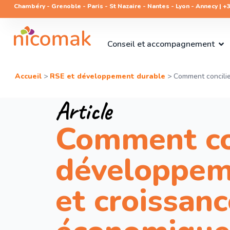
Chambéry - Grenoble - Paris - St Nazaire - Nantes - Lyon - Annecy | +33
Conseil et accompagnement
Accueil
>
RSE et développement durable
>
Comment concilie
Article
Comment co
développem
et croissanc