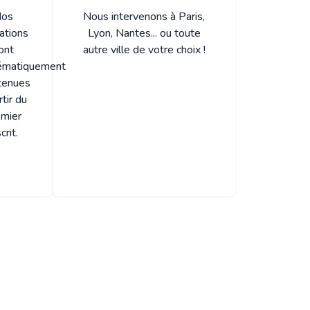
os
Nous intervenons à Paris,
ations
Lyon, Nantes... ou toute
ont
autre ville de votre choix !
ématiquement
tenues
rtir du
emier
crit.