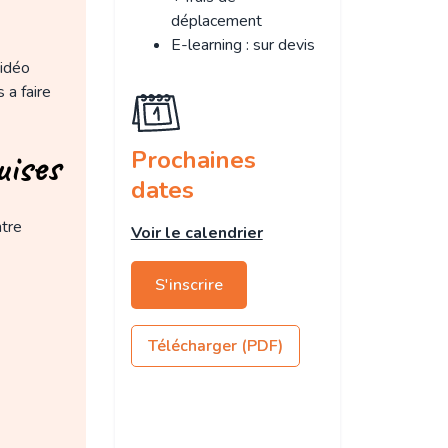
déplacement
E-learning : sur devis
vidéo
 a faire
uises
Prochaines
dates
tre
Voir le calendrier
S'inscrire
Télécharger (PDF)