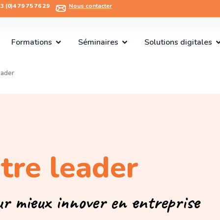
 (0)4 79 75 76 29​
Nous contacter
Formations
Séminaires
Solutions digitales
eader
tre leader
ur mieux innover en entreprise