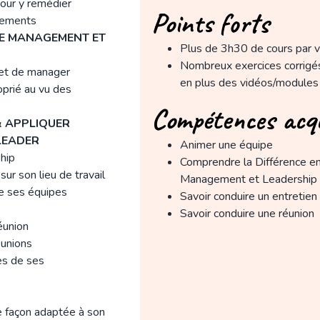
our y remédier
Points forts
nements
RE MANAGEMENT ET
Plus de 3h30 de cours par 
Nombreux exercices corrigés
 et de manager
en plus des vidéos/modules
oprié au vu des
Compétences acq
& APPLIQUER
LEADER
Animer une équipe
ship
Comprendre la Différence en
ur son lieu de travail
Management et Leadership
 ses équipes
Savoir conduire un entretien
Savoir conduire une réunion
éunion
éunions
es de ses
e façon adaptée à son