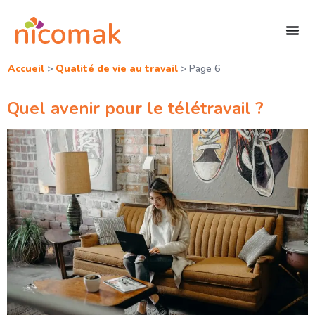
Accueil
>
Qualité de vie au travail
>
Page 6
Quel avenir pour le télétravail ?