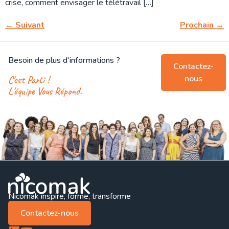
crise, comment envisager le télétravail […]
←
Suivant
Prochain
→
Besoin de plus d'informations ?
Contactez-
nous
C'est Parti !
L'équipe Vous Répond.
Nicomak inspire, forme, transforme
Contactez-nous