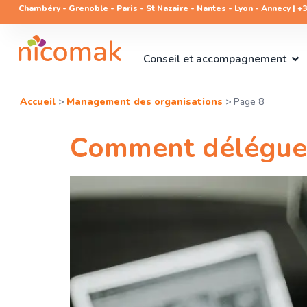
Chambéry - Grenoble - Paris - St Nazaire - Nantes - Lyon - Annecy | +33
Conseil et accompagnement
Accueil
>
Management des organisations
>
Page 8
Comment déléguer 