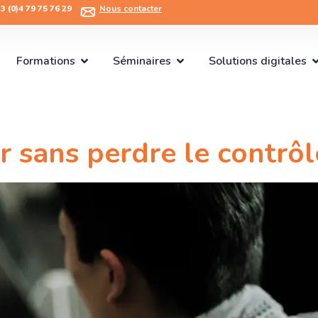
 (0)4 79 75 76 29​
Nous contacter
Formations
Séminaires
Solutions digitales
sans perdre le contrôle