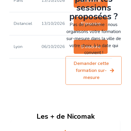
Paris
13/10/2026
S'inscrire
sessions
proposées ?
Distanciel
13/10/2026
S'inscrire
Pas de problème : nous
organisons votre formation
sur-mesure dans la ville de
votre choix, à la date qui
Lyon
06/10/2026
S'inscrire
convient !
Demander cette
formation sur-
mesure
Les + de Nicomak