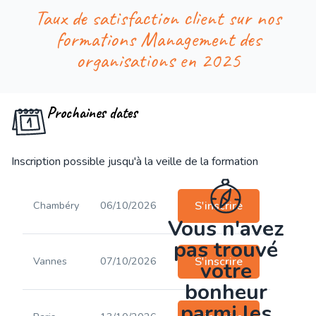
Taux de satisfaction client sur nos
formations Management des
organisations en 2025
Prochaines dates
Inscription possible jusqu'à la veille de la formation
Chambéry
06/10/2026
S'inscrire
Vous n'avez
pas trouvé
Vannes
07/10/2026
S'inscrire
votre
bonheur
parmi les