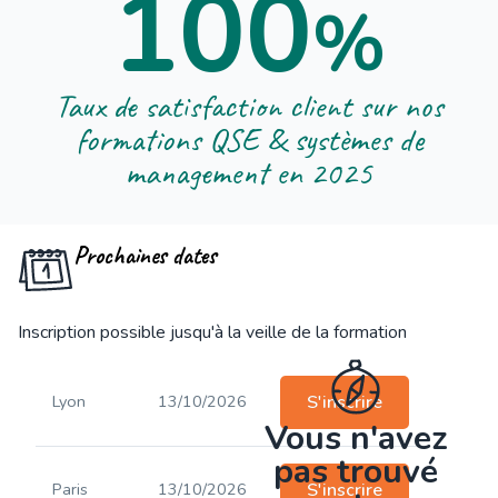
100
%
Taux de satisfaction client sur nos
formations QSE & systèmes de
management en 2025
Prochaines dates
Inscription possible jusqu'à la veille de la formation
Lyon
13/10/2026
S'inscrire
Vous n'avez
pas trouvé
Paris
13/10/2026
S'inscrire