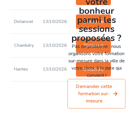
votre
bonheur
parmi les
Distanciel
13/10/2026
S'inscrire
sessions
proposées ?
Chambéry
13/10/2026
S'inscrire
Pas de problème : nous
organisons votre formation
sur-mesure dans la ville de
votre choix, à la date qui
Nantes
13/10/2026
S'inscrire
convient !
Demander cette
formation sur-
mesure