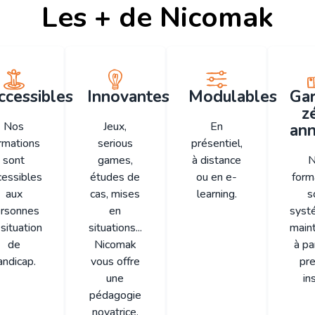
Les + de Nicomak
ccessibles
Innovantes
Modulables
Gar
z
Nos
Jeux,
En
ann
rmations
serious
présentiel,
sont
games,
à distance
N
cessibles
études de
ou en e-
form
aux
cas, mises
learning.
s
rsonnes
en
syst
situation
situations...
main
de
Nicomak
à pa
andicap.
vous offre
pr
une
ins
pédagogie
novatrice.