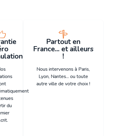
antie
Partout en
éro
France... et ailleurs
ulation
!
os
Nous intervenons à Paris,
ations
Lyon, Nantes... ou toute
ont
autre ville de votre choix !
ématiquement
tenues
rtir du
emier
crit.