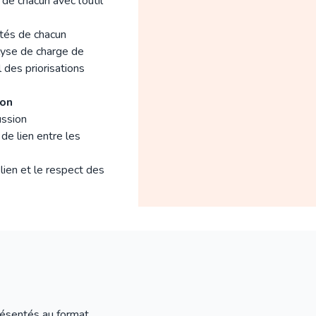
de chacun avec l’outil
ités de chacun
lyse de charge de
 des priorisations
ion
ussion
de lien entre les
lien et le respect des
résentés au format