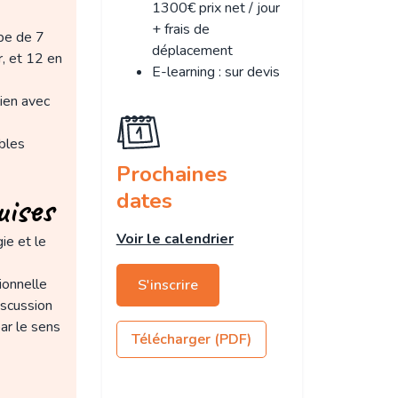
1300€ prix net / jour
+ frais de
pe de 7
déplacement
, et 12 en
E-learning : sur devis
ien avec
bles
Prochaines
dates
uises
Voir le calendrier
ie et le
ionnelle
S'inscrire
iscussion
par le sens
Télécharger (PDF)