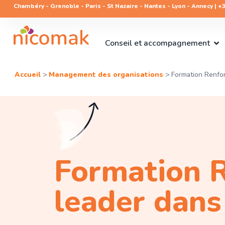
Chambéry - Grenoble - Paris - St Nazaire - Nantes - Lyon - Annecy | +33
Conseil et accompagnement
Accueil
>
Management des organisations
>
Formation Renfor
Formation R
leader dans