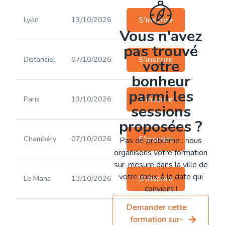
Lyon
13/10/2026
S'inscrire
Vous n'avez
pas trouvé
Distanciel
07/10/2026
S'inscrire
votre
bonheur
parmi les
Paris
13/10/2026
S'inscrire
sessions
proposées ?
Chambéry
07/10/2026
S'inscrire
Pas de problème : nous
organisons votre formation
sur-mesure dans la ville de
votre choix, à la date qui
Le Mans
13/10/2026
S'inscrire
convient !
Demander cette
formation sur-