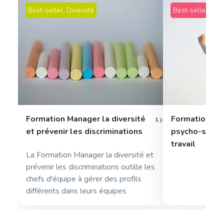
Best-seller
,
Diversité
Best-seller
,
Qual
Formation Manager la diversité
Formation pa
1 jour
et prévenir les discriminations
psycho-sociau
travail
La Formation Manager la diversité et
prévenir les discriminations outille les
chefs d'équipe à gérer des profils
différents dans leurs équipes