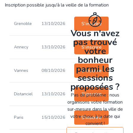
Inscription possible jusqu'à la veille de la formation
Grenoble
13/10/2026
S'inscrire
Vous n'avez
pas trouvé
Annecy
13/10/2026
S'inscrire
votre
bonheur
parmi les
Vannes
08/10/2026
S'inscrire
sessions
proposées ?
Distanciel
13/10/2026
S'inscrire
Pas de problème : nous
organisons votre formation
sur-mesure dans la ville de
votre choix, à la date qui
Paris
15/10/2026
S'inscrire
convient !