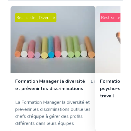
Best-seller
,
Diversité
Best-seller
,
Qual
Formation Manager la diversité
Formation pa
1 jour
et prévenir les discriminations
psycho-sociau
travail
La Formation Manager la diversité et
prévenir les discriminations outille les
chefs d'équipe à gérer des profils
différents dans leurs équipes