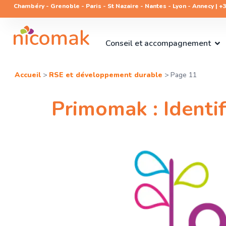
Chambéry - Grenoble - Paris - St Nazaire - Nantes - Lyon - Annecy | +33
Conseil et accompagnement
Accueil
>
RSE et développement durable
>
Page 11
Primomak : Identif