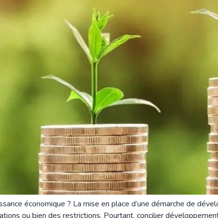
ssance économique ? La mise en place d’une démarche de dévelo
ations ou bien des restrictions. Pourtant, concilier développemen