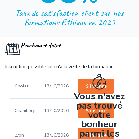
Taux de satisfaction client sur nos
formations Ethique en 2025
Prochaines dates
Inscription possible jusqu'à la veille de la formation
Cholet
13/10/2026
S'inscrire
Vous n'avez
pas trouvé
Chambéry
13/10/2026
S'inscrire
votre
bonheur
parmi les
Lyon
13/10/2026
S'inscrire