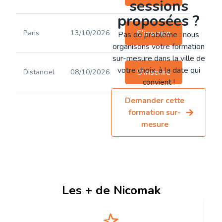
sessions
proposées ?
Paris
13/10/2026
S'inscrire
Pas de problème : nous
organisons votre formation
sur-mesure dans la ville de
votre choix, à la date qui
Distanciel
08/10/2026
S'inscrire
convient !
Demander cette
formation sur-
mesure
Les + de Nicomak