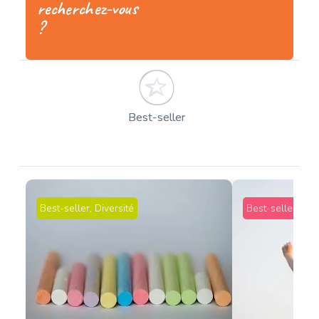
recherchez-vous
?
Best-seller
Best-seller
,
Diversité
Best-seller
,
Qual