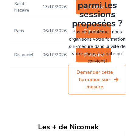
parmi les
Saint-
13/10/2026
S'inscrire
Nazaire
sessions
proposées ?
Paris
06/10/2026
S'inscrire
Pas de problème : nous
organisons votre formation
sur-mesure dans la ville de
votre choix, à la date qui
Distanciel
06/10/2026
S'inscrire
convient !
Demander cette
formation sur-
mesure
Les + de Nicomak