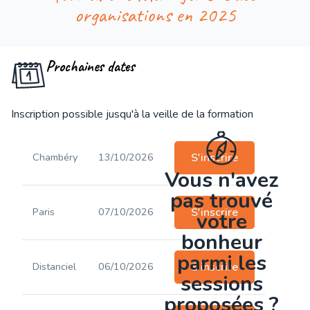
organisations en 2025
Prochaines dates
Inscription possible jusqu'à la veille de la formation
Chambéry
13/10/2026
S'inscrire
Vous n'avez
pas trouvé
Paris
07/10/2026
S'inscrire
votre
bonheur
parmi les
Distanciel
06/10/2026
S'inscrire
sessions
proposées ?