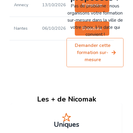
Annecy
13/10/2026
S'inscrire
Pas de problème : nous
organisons votre formation
sur-mesure dans la ville de
votre choix, à la date qui
Nantes
06/10/2026
S'inscrire
convient !
Demander cette
formation sur-
mesure
Les + de Nicomak
Uniques