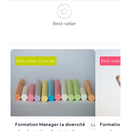
Best-seller
Best-seller
,
Diversité
Best-seller
,
Qual
Formation Manager la diversité
Formation pa
1 jour