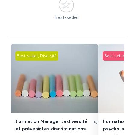
Best-seller
Best-seller
,
Diversité
Best-seller
,
Qual
Formation Manager la diversité
Formation pa
1 jour
et prévenir les discriminations
psycho-sociau