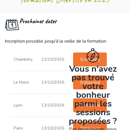
Prochaines dates
Inscription possible jusqu'à la veille de la formation
Chambéry
13/10/2026
S'inscrire
Vous n'avez
pas trouvé
Le Mans
13/10/2026
S'inscrire
votre
bonheur
parmi les
Lyon
13/10/2026
S'inscrire
sessions
proposées ?
Paris
13/10/2026
S'inscrire
Pas de problème : nous