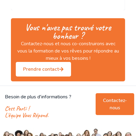
Vous n'avez pas trouvé votre
bonheur ?
Contactez-nous et nous co-construirons avec
vous la formation de vos rêves pour répondre au
mieux à vos besoins !
Prendre contact
Besoin de plus d'informations ?
Contactez-
nous
C'est Parti !
L'équipe Vous Répond.