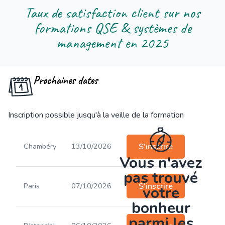
Taux de satisfaction client sur nos
formations QSE & systèmes de
management en 2025
Prochaines dates
Inscription possible jusqu'à la veille de la formation
Chambéry
13/10/2026
S'inscrire
Vous n'avez
pas trouvé
Paris
07/10/2026
S'inscrire
votre
bonheur
parmi les