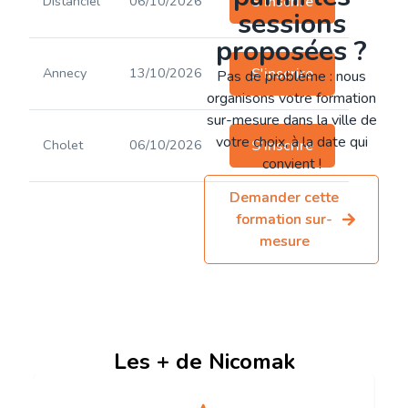
Distanciel
06/10/2026
S'inscrire
sessions
proposées ?
Annecy
13/10/2026
S'inscrire
Pas de problème : nous
organisons votre formation
sur-mesure dans la ville de
votre choix, à la date qui
Cholet
06/10/2026
S'inscrire
convient !
Demander cette
formation sur-
mesure
Les + de Nicomak