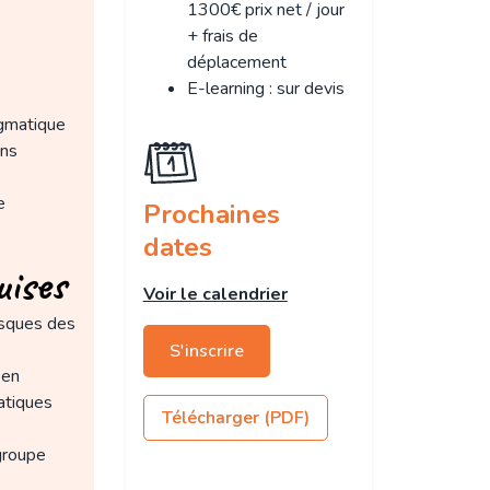
1300€ prix net / jour
+ frais de
déplacement
E-learning : sur devis
agmatique
ons
e
Prochaines
dates
uises
Voir le calendrier
risques des
S'inscrire
 en
atiques
Télécharger (PDF)
groupe