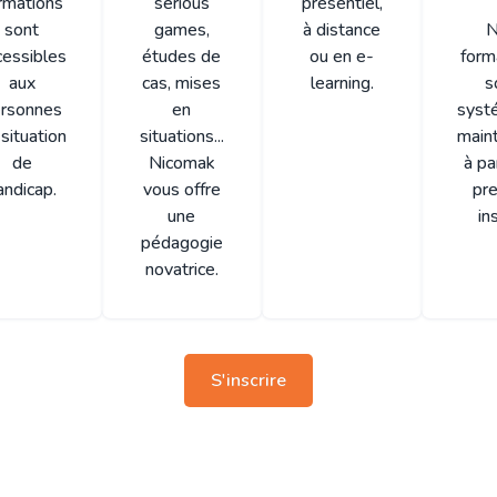
rmations
serious
présentiel,
sont
games,
à distance
N
cessibles
études de
ou en e-
form
aux
cas, mises
learning.
s
rsonnes
en
syst
situation
situations...
main
de
Nicomak
à pa
andicap.
vous offre
pr
une
ins
pédagogie
novatrice.
S'inscrire