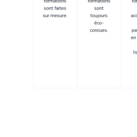
formations
formations
fo
sont faites
sont
sur mesure.
toujours
ac
éco-
concues.
pe
en 
h