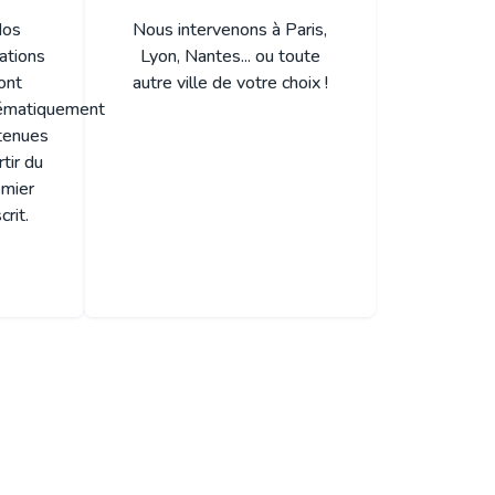
os
Nous intervenons à Paris,
ations
Lyon, Nantes... ou toute
ont
autre ville de votre choix !
ématiquement
tenues
rtir du
emier
crit.