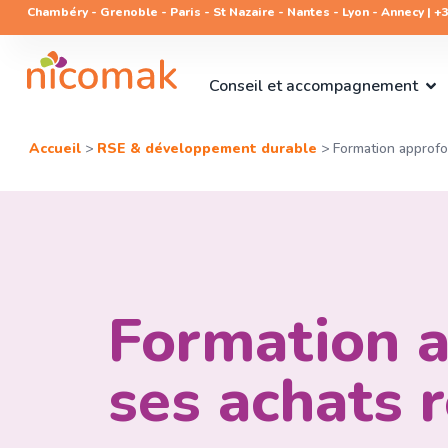
Chambéry - Grenoble - Paris - St Nazaire - Nantes - Lyon - Annecy | +33
Conseil et accompagnement
Accueil
>
RSE & développement durable
>
Formation approfo
Formation a
ses achats 