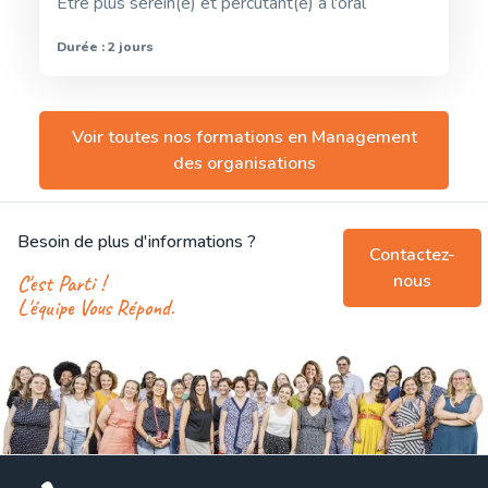
Etre plus serein(e) et percutant(e) à l'oral
Durée : 2 jours
Voir toutes nos formations en
Management
des organisations
Besoin de plus d'informations ?
Contactez-
nous
C'est Parti !
L'équipe Vous Répond.