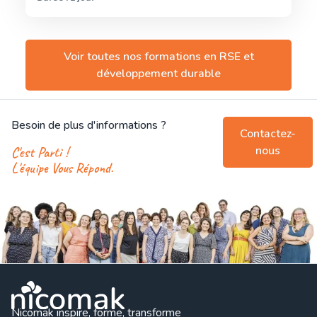
Voir toutes nos formations en
RSE et
développement durable
Besoin de plus d'informations ?
Contactez-
nous
C'est Parti !
L'équipe Vous Répond.
Nicomak inspire, forme, transforme